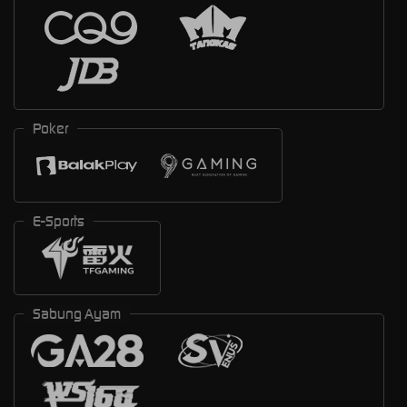
Poker
E-Sports
Sabung Ayam