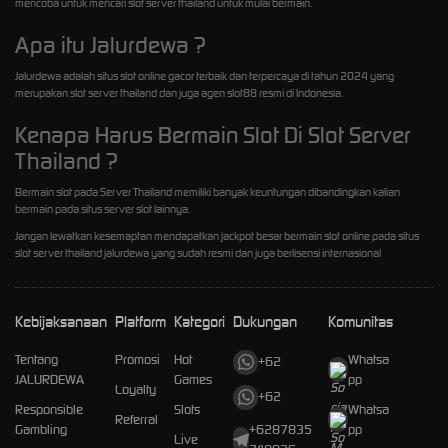
mencoba untuk mencari slot server thailand untuk mulai bermain.
Apa itu Jalurdewa ?
Jalurdewa adalah situs slot online gacor terbaik dan terpercaya di tahun 2024 yang
merupakan slot server thailand dan juga agen slot88 resmi di Indonesia.
Kenapa Harus Bermain Slot Di Slot Server
Thailand ?
Bermain slot pada Server Thailand memiliki banyak keuntungan dibandingkan kalian
bermain pada situs server slot lainnya.
Jangan lewatkan kesemaptan mendapatkan jackpot besar bermain slot online pada situs
slot server thailand jalurdewa yang sudah resmi dan juga berlisensi internasional
Kebijaksanaan
Platform
Kategori
Dukungan
Komunitas
Tentang
Promosi
Hot
Whatsa
+62
JALURDEWA
Games
pp
Loyalty
+62
Responsible
Slots
Whatsa
Referral
Gambling
+6287835
pp
Live