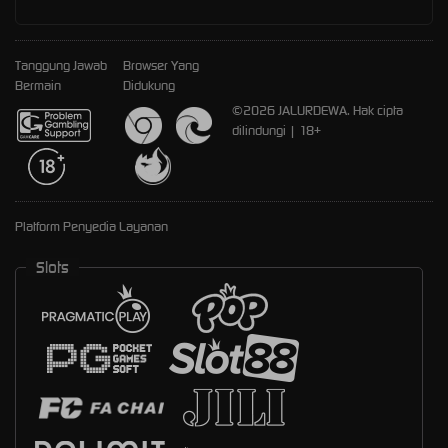
Tanggung Jawab
Browser Yang
Bermain
Didukung
©2026 JALURDEWA. Hak cipta
dilindungi | 18+
Platform Penyedia Layanan
Slots