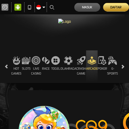
MASUK
DAFTAR
HOT
SLOTS
LIVE
RACE
TOGEL
OLAHRAGA
CRASH
ARCADE
POKER
E-
SABUN
GAMES
CASINO
GAME
SPORTS
AYAM