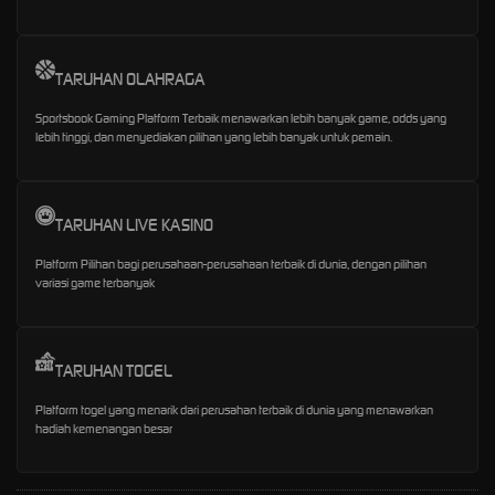
TARUHAN OLAHRAGA
Sportsbook Gaming Platform Terbaik menawarkan lebih banyak game, odds yang
lebih tinggi, dan menyediakan pilihan yang lebih banyak untuk pemain.
TARUHAN LIVE KASINO
Platform Pilihan bagi perusahaan-perusahaan terbaik di dunia, dengan pilihan
variasi game terbanyak
TARUHAN TOGEL
Platform togel yang menarik dari perusahan terbaik di dunia yang menawarkan
hadiah kemenangan besar