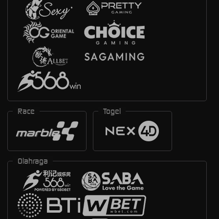
Race
Togel
Olahraga