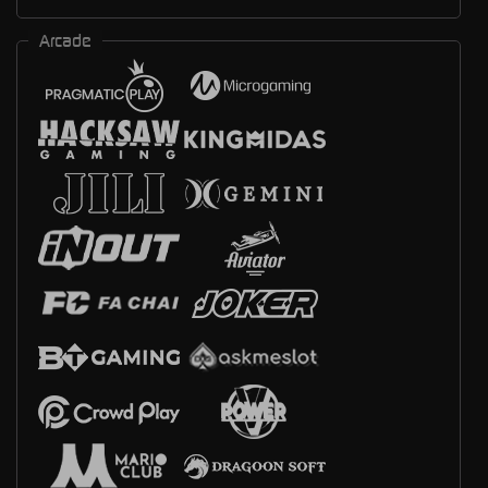
Arcade