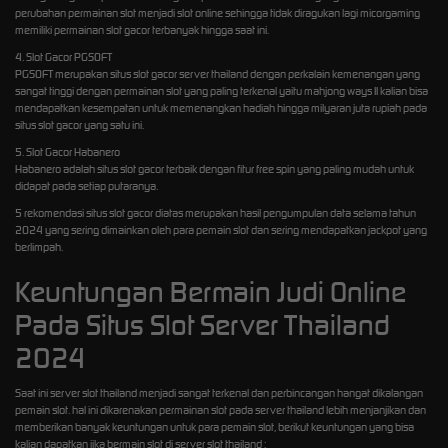
perubahan permainan slot menjadi slot online sehingga tidak diragukan lagi micorgaming
memiliki permainan slot gacor terbanyak hingga saat ini.
4. Slot Gacor PGSOFT
PGSOFT merupakan situs slot gacor server thailand dengan perkalain kemenangan yang
sangat tinggi dengan permainan slot yang paling terkenal yaitu mahjong ways II kalian bisa
mendapatkan kesempatan untuk memenangkan hadiah hingga milyaran juta rupiah pada
situs slot gacor yang satu ini.
5. Slot Gacor Habanero
Habanero adalah situs slot gacor terbaik dengan fitur free spin yang paling mudah untuk
didapat pada setiap putaranya.
5 rekomendasi situs slot gacor diatas merupakan hasil pengumpulan data selama tahun
2024 yang sering dimainkan oleh para pemain slot dan sering mendapatkan jackpot yang
berlimpah.
Keuntungan Bermain Judi Online
Pada Situs Slot Server Thailand
2024
Saat ini server slot thailand menjadi sangat terkenal dan perbincangan hangat dikalangan
pemain slot. hal ini dikarenakan permainan slot pada server thailand lebih menjanjikan dan
memberikan banyak keuntungan untuk para pemain slot, berikut keuntungan yang bisa
kalian dapatkan jika bermain slot di server slot thailand :