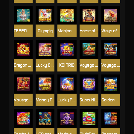
TEEED UP!
Olympig
Mahjong Wins
Horse of Bounty
Ways of the Holy Horse
Dragon Soar
Lucky Elephant X-Huge
KOI TRIO
Voyage of Blast Raider X-Lock
Voyage of Cryo Gunner X-Lock
Voyage of Daring Queen X-Lock
Money Tree - Hyper Wild
Lucky Pearl
Super Niubi Fortune X-Huge
Golden Goal