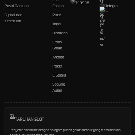
740936
Pusat Bantuan
Casino
Telegra
m
Syarat dan
Race
Ketentuan
Togel
Olahraga
Crash
Game
Arcade
Poker
E-Sports
Sabung
Ayam
TARUHAN SLOT
Penyedia slot online dengan beragam pilihan game menarik yang memudahkan
pemain untuk mencapai jackpot