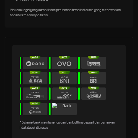
Platform togel yang menarik dari perusahan terbaik di dunia yang menawarkan
hadiah kemenangan besar
* Selama bank maintenance dan bank offline deposit dan penarikan
tidak dapat diproses