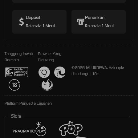
Deposit
Penarikan
Rata-rata 1 Menit
Rata-rata 1 Menit
Tanggung Jawab
Browser Yang
Bermain
Didukung
©2026 JALURDEWA. Hak cipta
dilindungi | 18+
Platform Penyedia Layanan
Slots