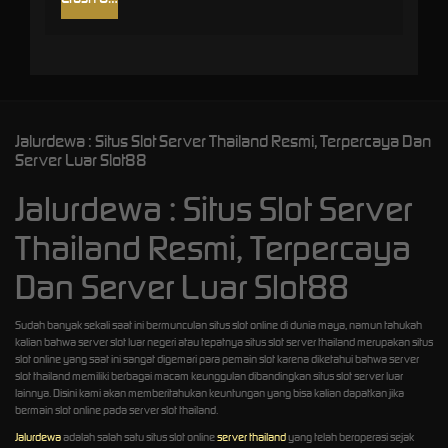
Jalurdewa : Situs Slot Server Thailand Resmi, Terpercaya Dan
Server Luar Slot88
Jalurdewa : Situs Slot Server
Thailand Resmi, Terpercaya
Dan Server Luar Slot88
Sudah banyak sekali saat ini bermunculan situs slot online di dunia maya, namun tahukah
kalian bahwa server slot luar negeri atau tepatnya situs slot server thailand merupakan situs
slot online yang saat ini sangat digemari para pemain slot karena diketahui bahwa server
slot thailand memiliki berbagai macam keunggulan dibandingkan situs slot server luar
lainnya. Disini kami akan memberitahukan keuntungan yang bisa kalian dapatkan jika
bermain slot online pada server slot thailand.
Jalurdewa
adalah salah satu situs slot online
server thailand
yang telah beroperasi sejak