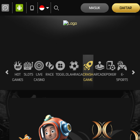
MASUK
DAFTAR
HOT
SLOTS
LIVE
RACE
TOGEL
OLAHRAGA
CRASH
ARCADE
POKER
E-
SABUN
GAMES
CASINO
GAME
SPORTS
AYAM